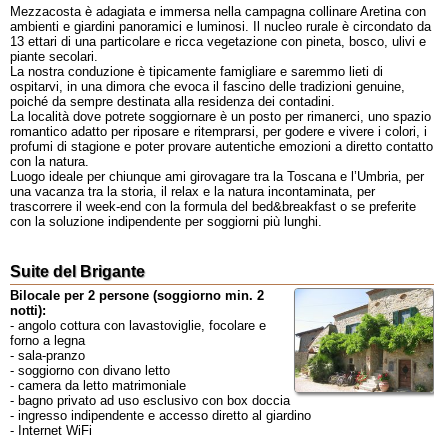
Mezzacosta è adagiata e immersa nella campagna collinare Aretina con
ambienti e giardini panoramici e luminosi. Il nucleo rurale è circondato da
13 ettari di una particolare e ricca vegetazione con pineta, bosco, ulivi e
piante secolari.
La nostra conduzione è tipicamente famigliare e saremmo lieti di
ospitarvi, in una dimora che evoca il fascino delle tradizioni genuine,
poiché da sempre destinata alla residenza dei contadini.
La località dove potrete soggiornare è un posto per rimanerci, uno spazio
romantico adatto per riposare e ritemprarsi, per godere e vivere i colori, i
profumi di stagione e poter provare autentiche emozioni a diretto contatto
con la natura.
Luogo ideale per chiunque ami girovagare tra la Toscana e l’Umbria, per
una vacanza tra la storia, il relax e la natura incontaminata, per
trascorrere il week-end con la formula del bed&breakfast o se preferite
con la soluzione indipendente per soggiorni più lunghi.
Suite del Brigante
Bilocale per 2 persone (soggiorno min. 2
notti):
- angolo cottura con lavastoviglie, focolare e
forno a legna
- sala-pranzo
- soggiorno con divano letto
- camera da letto matrimoniale
- bagno privato ad uso esclusivo con box doccia
- ingresso indipendente e accesso diretto al giardino
- Internet WiFi