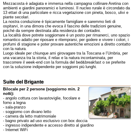
Mezzacosta è adagiata e immersa nella campagna collinare Aretina con
ambienti e giardini panoramici e luminosi. Il nucleo rurale è circondato da
13 ettari di una particolare e ricca vegetazione con pineta, bosco, ulivi e
piante secolari.
La nostra conduzione è tipicamente famigliare e saremmo lieti di
ospitarvi, in una dimora che evoca il fascino delle tradizioni genuine,
poiché da sempre destinata alla residenza dei contadini.
La località dove potrete soggiornare è un posto per rimanerci, uno spazio
romantico adatto per riposare e ritemprarsi, per godere e vivere i colori, i
profumi di stagione e poter provare autentiche emozioni a diretto contatto
con la natura.
Luogo ideale per chiunque ami girovagare tra la Toscana e l’Umbria, per
una vacanza tra la storia, il relax e la natura incontaminata, per
trascorrere il week-end con la formula del bed&breakfast o se preferite
con la soluzione indipendente per soggiorni più lunghi.
Suite del Brigante
Bilocale per 2 persone (soggiorno min. 2
notti):
- angolo cottura con lavastoviglie, focolare e
forno a legna
- sala-pranzo
- soggiorno con divano letto
- camera da letto matrimoniale
- bagno privato ad uso esclusivo con box doccia
- ingresso indipendente e accesso diretto al giardino
- Internet WiFi