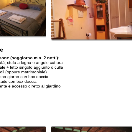
soggiorno min. 2 notti):
fa a legna e angolo cottura
to singolo aggiunto o culla
ppure matrimoniale)
orno con box doccia
on box doccia
ccesso diretto al giardino