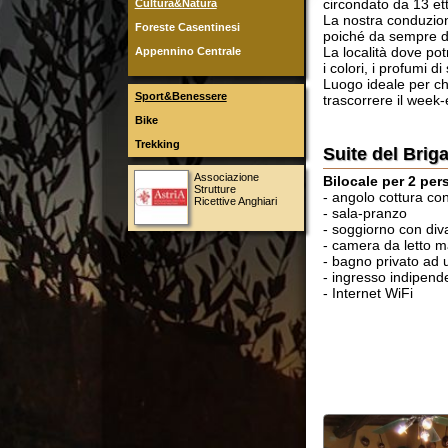
La località dove potrete s
Appennino Centrale
i colori, i profumi di stagi
Luogo ideale per chiunque a
Sport&Benessere
trascorrere il week-end con
Bike
Trekking
Suite del Brigante
Associazione
Bilocale per 2 persone (s
Strutture
- angolo cottura con lavast
Ricettive Anghiari
- sala-pranzo
- soggiorno con divano lett
- camera da letto matrimon
- bagno privato ad uso esc
- ingresso indipendente e a
- Internet WiFi