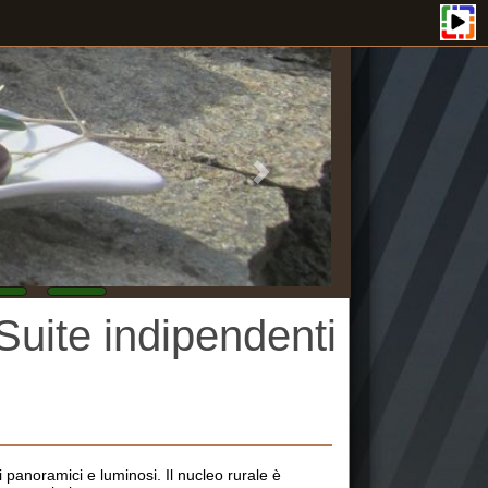
indipendenti
uminosi. Il nucleo rurale è
ino delle tradizioni genuine,