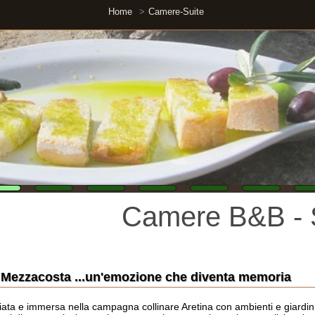
Home
Camere-Suite
Camere B&B - Suite 
acosta ...un'emozione che diventa memoria
mersa nella campagna collinare Aretina con ambienti e giardini panoramici e l
na particolare e ricca vegetazione con pineta, bosco, ulivi e piante secolari.
camente famigliare e saremmo lieti di ospitarvi, in una dimora che evoca il fasc
 alla residenza dei contadini.