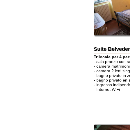
Suite Belvedere
Trilocale per 4 persone (
- sala pranzo con sofà, stu
- camera matrimoniale + let
- camera 2 letti singoli (o
- bagno privato in zona gi
- bagno privato en suite c
- ingresso indipendente e a
- Internet WiFi