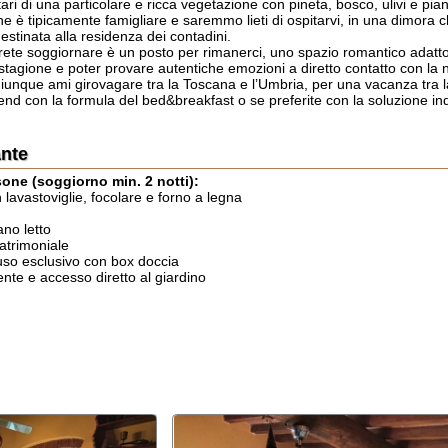
oggiornare è un posto per rimanerci, uno spazio romantico adatto per riposare 
one e poter provare autentiche emozioni a diretto contatto con la natura.
mi girovagare tra la Toscana e l’Umbria, per una vacanza tra la storia, il rela
 la formula del bed&breakfast o se preferite con la soluzione indipendente per
oggiorno min. 2 notti):
oviglie, focolare e forno a legna
o
iale
lusivo con box doccia
ccesso diretto al giardino