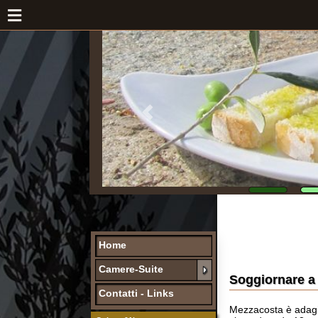
Home
Camere-Suite
Soggiornare a Mezz
Contatti - Links
Mezzacosta è adagiata e im
circondato da 13 ettari di u
Cultura&Natura
La nostra conduzione è tipi
Foreste Casentinesi
poiché da sempre destinata