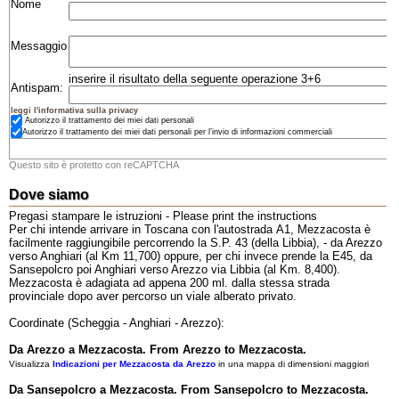
Nome
Messaggio
inserire il risultato della seguente operazione 3+6
Antispam:
leggi l'informativa sulla privacy
Autorizzo il trattamento dei miei dati personali
Autorizzo il trattamento dei miei dati personali per l’invio di informazioni commerciali
Questo sito è protetto con reCAPTCHA
Dove siamo
Pregasi stampare le istruzioni - Please print the instructions
Per chi intende arrivare in Toscana con l'autostrada A1, Mezzacosta è
facilmente raggiungibile percorrendo la S.P. 43 (della Libbia), - da Arezzo
verso Anghiari (al Km 11,700) oppure, per chi invece prende la E45, da
Sansepolcro poi Anghiari verso Arezzo via Libbia (al Km. 8,400).
Mezzacosta è adagiata ad appena 200 ml. dalla stessa strada
provinciale dopo aver percorso un viale alberato privato.
Coordinate (Scheggia - Anghiari - Arezzo):
Da Arezzo a Mezzacosta. From Arezzo to Mezzacosta.
Visualizza
Indicazioni per Mezzacosta da Arezzo
in una mappa di dimensioni maggiori
Da Sansepolcro a Mezzacosta. From Sansepolcro to Mezzacosta.